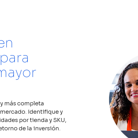
mmerce
Scann Market
tas online y físicas
Toda la confiabilidad y granularidad
erramienta del
de nuestras soluciones.
en
Scann Metrics
tas y rentabilidad con
Comprueba el impacto real de tus
para
ión de inventarios.
acciones de marketing y ejecuciones
en tienda en las ventas del retail
físico.
mayor
 y más completa
 mercado. Identifique y
idades por tienda y SKU,
etorno de la inversión.