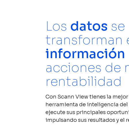
Scann E-co
Compara las ven
Los
datos
se
con la mejor h
mercado.
transforman 
Scann&OP
Impulsa tus ven
información
una mejor gest
acciones de 
rentabilidad
Con Scann View tienes la mejor
herramienta de inteligencia del
ejecute sus principales oportun
impulsando sus resultados y el r