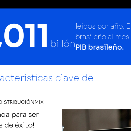
,011
leídos por año. E
brasileño al mes
billón
PIB brasileño.
racterísticas clave de
DISTRIBUCIÓN
MIX
da para ser
s de éxito!