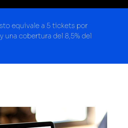
sto equivale a 5 tickets por
 y una cobertura del 8,5% del