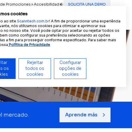
 de Promociones
Accesibilidad
SOLICITA UNA DEMO
A
A
A
iencia accesible:
Tamaño del texto
A
Contraste
amos cookies
Contacto
(IN) MOTION
ES
o ao site
Scanntech.com.br
! A fim de proporcionar uma experiência
PT
vante, nós utilizamos cookies para otimizar e aprimorar sua
 no nosso site. Você pode optar por aceitar ou rejeitar todos os
EN
 bem como configurar sua preferência selecionando as opões
as a fim para prosseguir conforme especificado. Para saber mais
ossa
Política de Privacidade
uidores.
reas de las empresas.
itar
Rejeitar
Configurar
s os
todos os
opções de
kies
Nuestros líderes
cookies
cookies
ta. Más información.
Conoce al equipo que lidera la
revolución de datos en Scanntech.
Scann Scale
el mercado.
Aprende más
Visión única y granular de las ventas
de artículos de peso variable para
acciones inteligentes y eficientes.