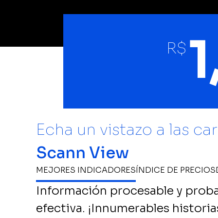
1
R$
Echa un vistazo a las ca
Scann View
MEJORES INDICADORES
ÍNDICE DE PRECIOS
Información procesable y proba
efectiva. ¡Innumerables historia