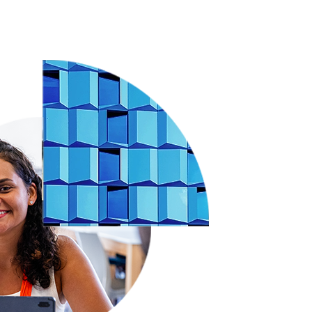
Scann Share
Sigue los principales KPIs y drivers
por estado, canal y actores.
Scann&OP Retailers
Ten una visibilidad única y precisa de
tu inventario para una gestión
eficiente con más ventas.