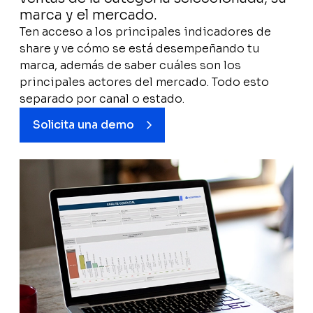
Diagnóstico
marca y el mercado.
Ten acceso a los principales indicadores de
Evolución mensual
share y ve cómo se está desempeñando tu
4 jugadores
marca, además de saber cuáles son los
principales actores del mercado. Todo esto
Gramaje
separado por canal o estado.
Solicita una demo