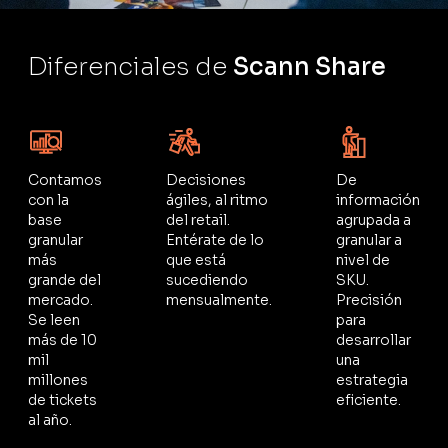
Diferenciales de
Scann Share
Contamos
Decisiones
De
con la
ágiles, al ritmo
información
base
del retail.
agrupada a
granular
Entérate de lo
granular a
más
que está
nivel de
grande del
sucediendo
SKU.
mercado.
mensualmente.
Precisión
Se leen
para
más de 10
desarrollar
mil
una
millones
estrategia
de tickets
eficiente.
al año.