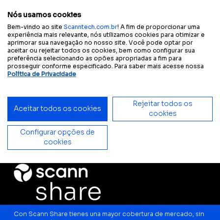
Configura tu experiencia
Tamaño
A
A
A
A
Contraste
accesible:
del texto
Nós usamos cookies
Bem-vindo ao site
Scanntech.com.br
! A fim de proporcionar uma
experiência mais relevante, nós utilizamos cookies para otimizar e
aprimorar sua navegação no nosso site. Você pode optar por
Início
Soluciones
Proveedores
Scann Share
aceitar ou rejeitar todos os cookies, bem como configurar sua
preferência selecionando as opões apropriadas a fim para
prosseguir conforme especificado. Para saber mais acesse nossa
Política de Privacidade
Rejeitar todos os
Aceitar todos os cookies
cookies
Configurar opções de
cookies
Con Scann Share tienes una mayor cobertura de mercado, sin