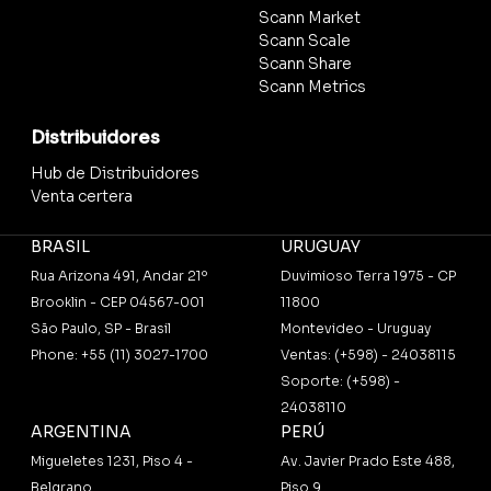
Scann Market
Scann Scale
Scann Share
Scann Metrics
Distribuidores
Hub de Distribuidores
Venta certera
BRASIL
URUGUAY
Rua Arizona 491, Andar 21º
Duvimioso Terra 1975 - CP
Brooklin - CEP 04567-001
11800
São Paulo, SP - Brasil
Montevideo - Uruguay
Phone: +55 (11) 3027-1700
Ventas: (+598) - 24038115
Soporte: (+598) -
24038110
ARGENTINA
PERÚ
Migueletes 1231, Piso 4 -
Av. Javier Prado Este 488,
Belgrano
Piso 9