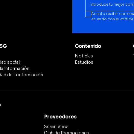
Acepto recibir correos
acuerdo con el
Política
ESG
Contenido
Noticias
ad social
Estudios
la información
idad de la información
)
Proveedores
Scann View
Club de Promociones