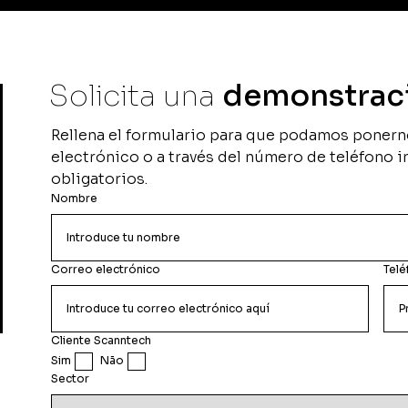
mmerce
Scann Market
tas online y físicas
Toda la confiabilidad y granularidad
erramienta del
de nuestras soluciones.
Solicita una
demonstrac
Los campos resaltados son obligatorios.
Su mensaje ha sido enviado exitosamente.
Scann Metrics
Rellena el formulario para que podamos ponern
tas y rentabilidad con
Comprueba el impacto real de tus
electrónico o a través del número de teléfono 
ión de inventarios.
acciones de marketing y ejecuciones
obligatorios.
en tienda en las ventas del retail
físico.
Nombre
Correo electrónico
Telé
Cliente Scanntech
Sim
Não
Sector