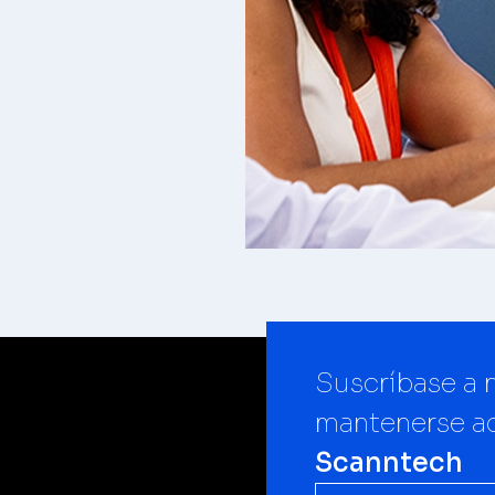
), Industria (Revenue
ting, entre otras) y
sso online, que
de produtos e
cisa.
tendem a diversas
dústria (Revenue
outras) e do canal
Suscríbase a n
mantenerse ac
Scanntech