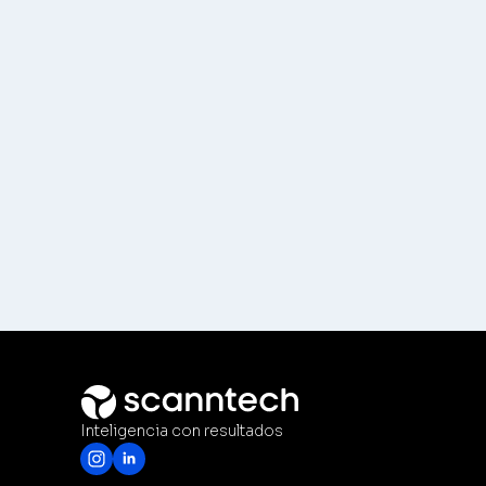
áreas del retail (GC, Pricing, Compras, Abastecimiento
Management, Abastecimiento, Ventas, Comercio, Marke
el canal indirecto.
Utilizamos dados de sell-out, ticket a ticket, com ace
permitem comparação de preços, otimização de mix 
ativação de ponto de venda de forma ágil, eficaz e pre
Possuímos mais de 20 soluções de inteligência que a
áreas do varejo (GC, Pricing, Compras, Supply), da In
Management, Supply, Vendas, Trade, Marketing, entre 
indireto.
Inteligencia con resultados