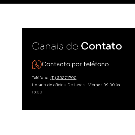
Scann E-co
Compara las ven
con la mejor h
mercado.
Scann&OP
Canais de
Contato
Impulsa tus ven
una mejor gest
Contacto por teléfono
Teléfono:
(11) 3027 1700
Horario de oficina: De Lunes – Viernes 09:00 às
18:00