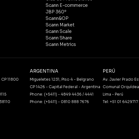
Scann E-commerce
JBP 360º
Scann&OP
Scann Market
Scann Scale
Scann Share
Scann Metrics
ARGENTINA
PERÚ
- CP 11800
Migueletes 1231, Piso 4 - Belgrano
Av. Javier Prado Es
CP 1426 - Capital Federal - Argentina
Comunal Orquídeas
8115
Phone: (+5411) - 4849 4436 / 4441
Lima - Perú
38110
Phone: (+5411) - 0810 888 7676
Tel: +51 01 6429717