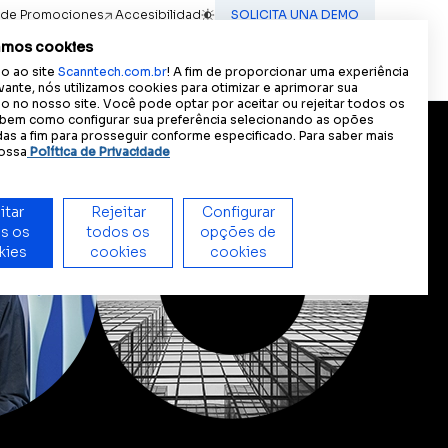
 de Promociones
Accesibilidad
SOLICITA UNA DEMO
A
A
A
iencia accesible:
Tamaño del texto
A
Contraste
amos cookies
Contacto
(IN) MOTION
ES
o ao site
Scanntech.com.br
! A fim de proporcionar uma experiência
PT
vante, nós utilizamos cookies para otimizar e aprimorar sua
 no nosso site. Você pode optar por aceitar ou rejeitar todos os
EN
 bem como configurar sua preferência selecionando as opões
as a fim para prosseguir conforme especificado. Para saber mais
ossa
Política de Privacidade
uidores.
reas de las empresas.
itar
Rejeitar
Configurar
s os
todos os
opções de
kies
Nuestros líderes
cookies
cookies
ta. Más información.
Conoce al equipo que lidera la
revolución de datos en Scanntech.
Scann Scale
Visión única y granular de las ventas
de artículos de peso variable para
acciones inteligentes y eficientes.