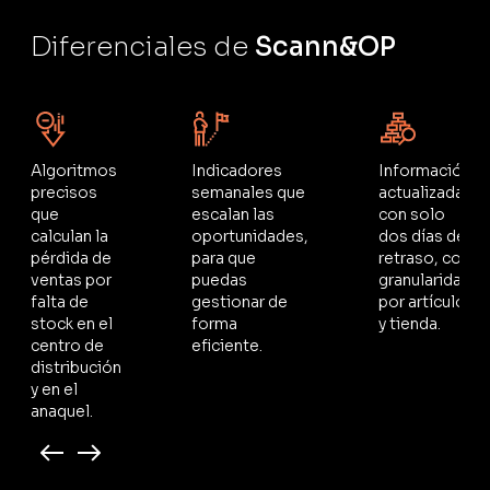
Diferenciales de
Scann&OP
Algoritmos
Indicadores
Información
precisos
semanales que
actualizada
que
escalan las
con solo
calculan la
oportunidades,
dos días de
pérdida de
para que
retraso, con
ventas por
puedas
granularidad
falta de
gestionar de
por artículo
stock en el
forma
y tienda.
centro de
eficiente.
distribución
y en el
anaquel.