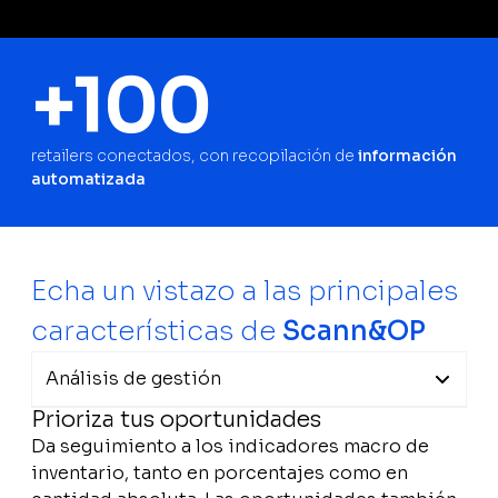
+100
retailers conectados, con recopilación de
información
automatizada
Echa un vistazo a las principales
características de
Scann&OP
Análisis de gestión
Prioriza tus oportunidades
Análisis de gestión
Da seguimiento a los indicadores macro de
Prioriza tus oportunidades
inventario, tanto en porcentajes como en