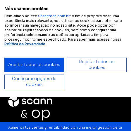
Configura tu experiencia
Tamaño
A
A
A
A
Contraste
accesible:
del texto
Nós usamos cookies
Bem-vindo ao site
Scanntech.com.br
! A fim de proporcionar uma
experiência mais relevante, nós utilizamos cookies para otimizar e
aprimorar sua navegação no nosso site. Você pode optar por
Início
Soluciones
Proveedores
Scann&OP
aceitar ou rejeitar todos os cookies, bem como configurar sua
preferência selecionando as opões apropriadas a fim para
prosseguir conforme especificado. Para saber mais acesse nossa
Política de Privacidade
Rejeitar todos os
Aceitar todos os cookies
cookies
Configurar opções de
cookies
Aumenta tus ventas y rentabilidad con una mejor gestión de tu