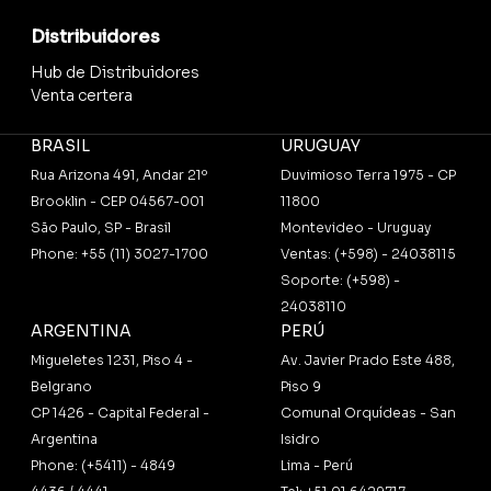
Distribuidores
Hub de Distribuidores
Venta certera
BRASIL
URUGUAY
Rua Arizona 491, Andar 21º
Duvimioso Terra 1975 - CP
Brooklin - CEP 04567-001
11800
São Paulo, SP - Brasil
Montevideo - Uruguay
Phone: +55 (11) 3027-1700
Ventas: (+598) - 24038115
Soporte: (+598) -
24038110
ARGENTINA
PERÚ
Migueletes 1231, Piso 4 -
Av. Javier Prado Este 488,
Belgrano
Piso 9
CP 1426 - Capital Federal -
Comunal Orquídeas - San
Argentina
Isidro
Phone: (+5411) - 4849
Lima - Perú