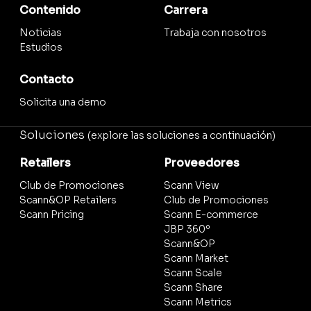
Contenido
Carrera
Noticias
Trabaja con nosotros
Estudios
Contacto
Solicita una demo
Soluciones
(explore las soluciones a continuación)
Retailers
Proveedores
Club de Promociones
Scann View
Scann&OP Retailers
Club de Promociones
Scann Pricing
Scann E-commerce
JBP 360º
Scann&OP
Scann Market
Scann Scale
Scann Share
Scann Metrics