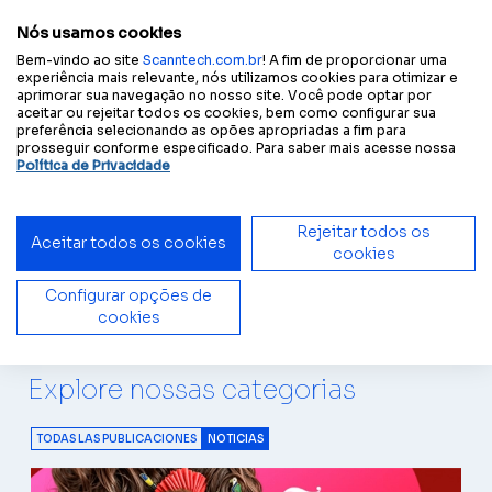
Configura tu experiencia
Tamaño
A
A
A
A
Contraste
accesible:
del texto
Nós usamos cookies
Bem-vindo ao site
Scanntech.com.br
! A fim de proporcionar uma
experiência mais relevante, nós utilizamos cookies para otimizar e
aprimorar sua navegação no nosso site. Você pode optar por
Início
Contenidos
Noticias
aceitar ou rejeitar todos os cookies, bem como configurar sua
preferência selecionando as opões apropriadas a fim para
prosseguir conforme especificado. Para saber mais acesse nossa
Política de Privacidade
Noticias
Rejeitar todos os
Aceitar todos os cookies
cookies
Configurar opções de
cookies
Explore nossas categorias
TODAS LAS PUBLICACIONES
NOTICIAS