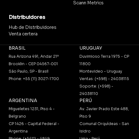
Scann Metrics
Distribuidores
Hub de Distribuidores
Venta certera
BRASIL
URUGUAY
Rua Arizona 491, Andar 21º
Duvimioso Terra 1975 - CP
Brooklin - CEP 04567-001
11800
São Paulo, SP - Brasil
Montevideo - Uruguay
Phone: +55 (11) 3027-1700
Ventas: (+598) - 24038115
Soporte: (+598) -
24038110
ARGENTINA
PERÚ
Migueletes 1231, Piso 4 -
Av. Javier Prado Este 488,
Belgrano
Piso 9
CP 1426 - Capital Federal -
Comunal Orquídeas - San
Argentina
Isidro
Phone: (+5411) - 4849
Lima - Perú