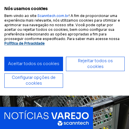
Configure sua
Tamanho
A
A
A
A
Contraste
experiência acessível:
do texto
Nós usamos cookies
Bem-vindo ao site
Scanntech.com.br
! A fim de proporcionar uma
experiência mais relevante, nós utilizamos cookies para otimizar e
aprimorar sua navegação no nosso site. Você pode optar por
aceitar ou rejeitar todos os cookies, bem como configurar sua
Início
Blog
Verão mais quente, vendas mais fortes: o impacto da temperatura no varejo alimentar
preferência selecionando as opões apropriadas a fim para
prosseguir conforme especificado. Para saber mais acesse nossa
Política de Privacidade
Rejeitar todos os
Aceitar todos os cookies
cookies
Configurar opções de
cookies