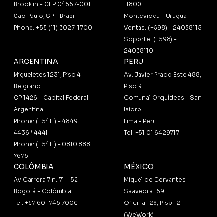
Brooklin - CEP 04567-001
11800
São Paulo, SP - Brasil
Montevidéu - Uruguai
Phone: +55 (11) 3027-1700
Ventas: (+598) - 24038115
Soporte: (+598) -
24038110
ARGENTINA
PERU
Migueletes 1231, Piso 4 -
Av. Javier Prado Este 488,
Belgrano
Piso 9
CP 1426 - Capital Federal -
Comunal Orquídeas - San
Argentina
Isidro
Phone: (+5411) - 4849
Lima - Peru
4436 / 4441
Tel: +51 01 6429717
Phone: (+5411) - 0810 888
7676
COLÔMBIA
MÉXICO
Av Carrera 7 n. 71 - 52
Miguel de Cervantes
Bogotá - Colômbia
Saavedra 169
Tel: +57 601 746 7000
Oficina 128, Piso 12
(WeWork)