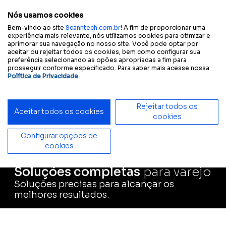
Configure sua
Tamanho
A
A
A
A
Contraste
experiência acessível:
do texto
Nós usamos cookies
Bem-vindo ao site
Scanntech.com.br
! A fim de proporcionar uma
experiência mais relevante, nós utilizamos cookies para otimizar e
aprimorar sua navegação no nosso site. Você pode optar por
Início
Soluções
Distribuidores
aceitar ou rejeitar todos os cookies, bem como configurar sua
preferência selecionando as opões apropriadas a fim para
prosseguir conforme especificado. Para saber mais acesse nossa
Política de Privacidade
Rejeitar todos os
Aceitar todos os cookies
cookies
Configurar opções de
cookies
Soluções completas
para varejo
Soluções precisas para alcançar os
melhores resultados.