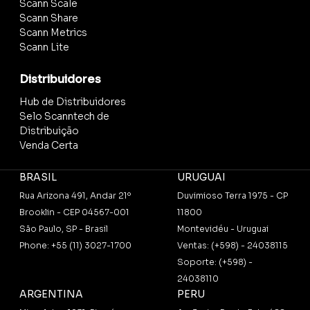
Scann Scale
Scann Share
Scann Metrics
Scann Lite
Distribuidores
Hub de Distribuidores
Selo Scanntech de
Distribuição
Venda Certa
BRASIL
URUGUAI
Rua Arizona 491, Andar 21º
Duvimioso Terra 1975 - CP
Brooklin - CEP 04567-001
11800
São Paulo, SP - Brasil
Montevidéu - Uruguai
Phone: +55 (11) 3027-1700
Ventas: (+598) - 24038115
Soporte: (+598) -
24038110
ARGENTINA
PERU