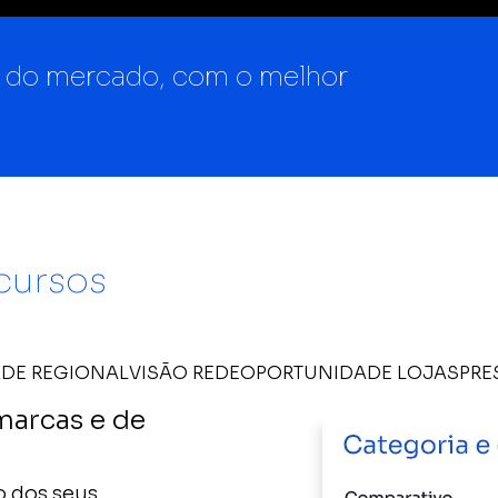
 do mercado, com o melhor
ecursos
DE REGIONAL
VISÃO REDE
OPORTUNIDADE LOJAS
PRE
marcas e de
o dos seus