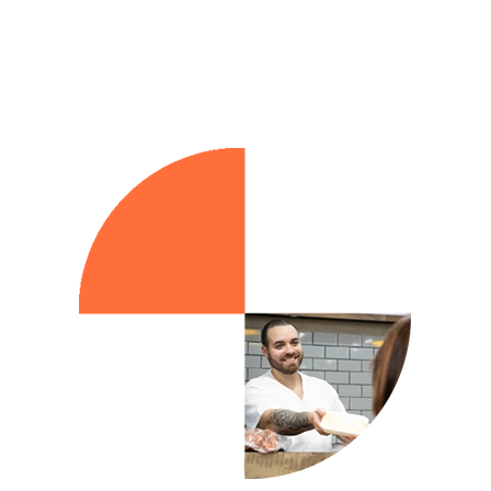
Scann Share
Compare sua marca entre os seus
principais concorrentes, com
informação precisa até o nível SKU,
filtrada por estado ou canal.
Scann Shopper
Otimize resultados e melhore a
experiência do shopper com dados
inteligentes