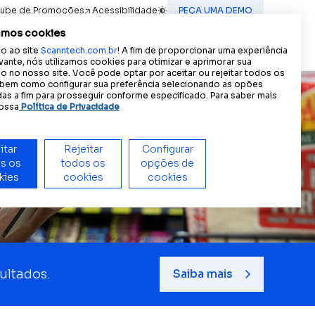
lube de Promoções
Acessibilidade
PEÇA UMA DEMO
A
A
A
ncia acessível:
Tamanho do texto
A
Contraste
amos cookies
Contato
(IN) MOTION
PT
o ao site
Scanntech.com.br
! A fim de proporcionar uma experiência
ES
vante, nós utilizamos cookies para otimizar e aprimorar sua
 no nosso site. Você pode optar por aceitar ou rejeitar todos os
EN
 bem como configurar sua preferência selecionando as opões
as a fim para prosseguir conforme especificado. Para saber mais
ossa
Política de Privacidade
or.
mpresas.
itar
Rejeitar
Configurar
s os
todos os
opções de
kies
Nossas lideranças
cookies
cookies
 Saiba mais.
Conheça o time que lidera a
revolução por dados da Scanntech.
Scann Scale
ultados.
Saiba mais
Visão única e granular das vendas de
itens de peso variável para ações
inteligentes e eficientes.