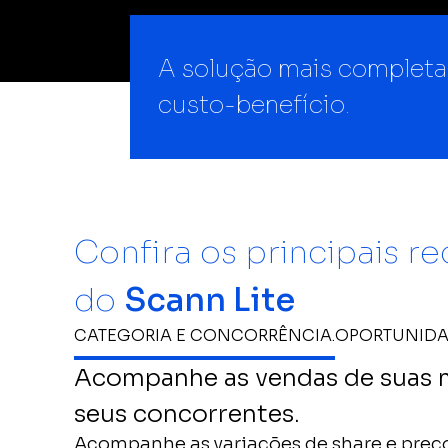
A solução mais completa
custo-benefício.
Confira os principais r
do
Scann Lite
CATEGORIA E CONCORRÊNCIA.
OPORTUNIDA
Acompanhe as vendas de suas 
seus concorrentes.
Acompanhe as variações de share e preç