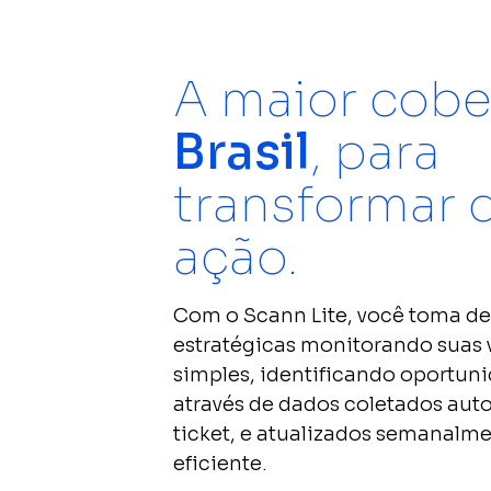
Scann E-co
Compare as ven
com a melhor 
A maior cobe
mercado.
Brasil
, para
Scann&OP
Impulsione sua
transformar
rentabilidade
de estoques.
ação.
Com o Scann Lite, você toma dec
estratégicas monitorando suas
simples, identificando oportun
através de dados coletados aut
ticket, e atualizados semanalm
eficiente.