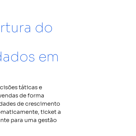
mmerce
Scann Market
das online e físicas
Toda confiabilidade e granularidade
ferramenta do
das nossas soluções.
rtura do
Scann Metrics
s vendas e
Confira o impacto real de suas ações
 dados em
 com uma melhor gestão
de marketing e execuções em loja nas
vendas do varejo físico.
isões táticas e
 vendas de forma
idades de crescimento
omaticamente, ticket a
ente para uma gestão