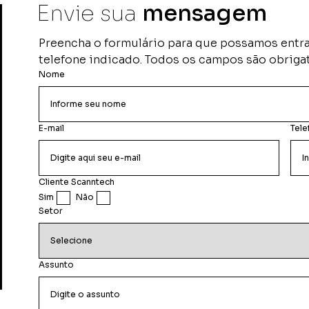
Envie sua
mensagem
Os campos sinalizados são obrigatórios.
Sua mensagem foi enviada com sucesso.
Preencha o formulário para que possamos entrar
telefone indicado. Todos os campos são obrigat
Nome
E-mail
Tele
Cliente Scanntech
Sim
Não
Setor
Assunto