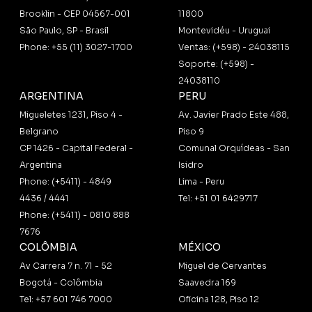
Brooklin - CEP 04567-001
11800
São Paulo, SP - Brasil
Montevidéu - Uruguai
Phone: +55 (11) 3027-1700
Ventas: (+598) - 24038115
Soporte: (+598) -
24038110
ARGENTINA
PERU
Migueletes 1231, Piso 4 -
Av. Javier Prado Este 488,
Belgrano
Piso 9
CP 1426 - Capital Federal -
Comunal Orquídeas - San
Argentina
Isidro
Phone: (+5411) - 4849
Lima - Peru
4436 / 4441
Tel: +51 01 6429717
Phone: (+5411) - 0810 888
7676
COLÔMBIA
MÉXICO
Av Carrera 7 n. 71 - 52
Miguel de Cervantes
Bogotá - Colômbia
Saavedra 169
Tel: +57 601 746 7000
Oficina 128, Piso 12