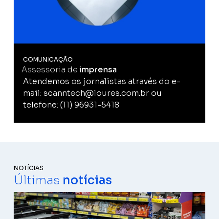
COMUNICAÇÃO
Assessoria de
imprensa
Atendemos os jornalistas através do e-
mail: scanntech@loures.com.br ou
telefone: (11) 96931-5418
NOTÍCIAS
Últimas
notícias