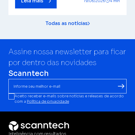
Leia mais
19/06/2026
4 min
Todas as notícias
Assine nossa newsletter para ficar
por dentro das novidades
Scanntech
Aceito receber e-mails sobre notícias e releases de acordo
com a
Política de privacidade
Inteligência com resultados