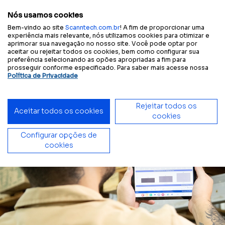
Configure sua
Tamanho
A
A
A
A
Contraste
experiência acessível:
do texto
Nós usamos cookies
Bem-vindo ao site
Scanntech.com.br
! A fim de proporcionar uma
experiência mais relevante, nós utilizamos cookies para otimizar e
aprimorar sua navegação no nosso site. Você pode optar por
aceitar ou rejeitar todos os cookies, bem como configurar sua
Início
Blog
Varejo alimentar alcança maior crescimento do faturamento em um ano
preferência selecionando as opões apropriadas a fim para
prosseguir conforme especificado. Para saber mais acesse nossa
Política de Privacidade
Rejeitar todos os
Aceitar todos os cookies
cookies
Configurar opções de
cookies