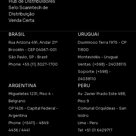
Hub de Distribuidores
Selo Scanntech de
Distribuição
Venda Certa
BRASIL
URUGUAI
Rua Arizona 491, Andar 21º
Duvimioso Terra 1975 - CP
Brooklin - CEP 04567-001
11800
São Paulo, SP - Brasil
Montevidéu - Uruguai
Phone: +55 (11) 3027-1700
Ventas: (+598) - 24038115
Soporte: (+598) -
24038110
ARGENTINA
PERU
Migueletes 1231, Piso 4 -
Av. Javier Prado Este 488,
Belgrano
Piso 9
CP 1426 - Capital Federal -
Comunal Orquídeas - San
Argentina
Isidro
Phone: (+5411) - 4849
Lima - Peru
4436 / 4441
Tel: +51 01 6429717