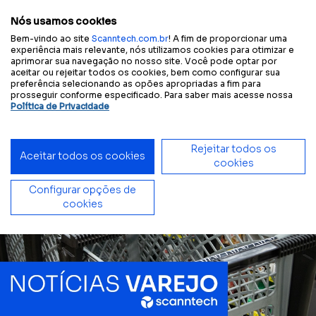
Configure sua
Tamanho
A
A
A
A
Contraste
experiência acessível:
do texto
Nós usamos cookies
Bem-vindo ao site
Scanntech.com.br
! A fim de proporcionar uma
experiência mais relevante, nós utilizamos cookies para otimizar e
aprimorar sua navegação no nosso site. Você pode optar por
aceitar ou rejeitar todos os cookies, bem como configurar sua
Início
Blog
Top Marcas no Varejo de Vizinhança 2025: o estudo da Scanntech
preferência selecionando as opões apropriadas a fim para
prosseguir conforme especificado. Para saber mais acesse nossa
Política de Privacidade
Rejeitar todos os
Aceitar todos os cookies
cookies
Configurar opções de
cookies