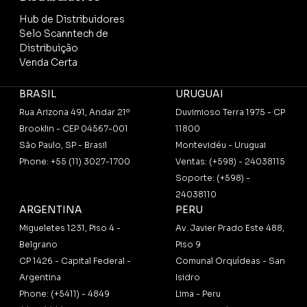
Hub de Distribuidores
Selo Scanntech de
Distribuição
Venda Certa
BRASIL
URUGUAI
Rua Arizona 491, Andar 21º
Duvimioso Terra 1975 - CP
Brooklin - CEP 04567-001
11800
São Paulo, SP - Brasil
Montevidéu - Uruguai
Phone: +55 (11) 3027-1700
Ventas: (+598) - 24038115
Soporte: (+598) -
24038110
ARGENTINA
PERU
Migueletes 1231, Piso 4 -
Av. Javier Prado Este 488,
Belgrano
Piso 9
CP 1426 - Capital Federal -
Comunal Orquídeas - San
Argentina
Isidro
Phone: (+5411) - 4849
Lima - Peru