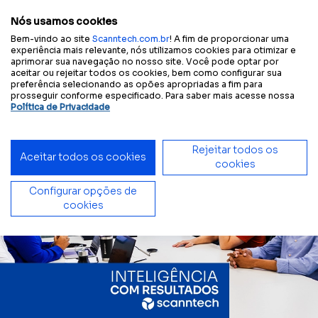
Configure sua
Tamanho
A
A
A
A
Contraste
experiência acessível:
do texto
Nós usamos cookies
Bem-vindo ao site
Scanntech.com.br
! A fim de proporcionar uma
experiência mais relevante, nós utilizamos cookies para otimizar e
aprimorar sua navegação no nosso site. Você pode optar por
aceitar ou rejeitar todos os cookies, bem como configurar sua
Início
Blog
Scanntech leva debate sobre IA no varejo ao Innovation Week
preferência selecionando as opões apropriadas a fim para
prosseguir conforme especificado. Para saber mais acesse nossa
Política de Privacidade
Rejeitar todos os
Aceitar todos os cookies
cookies
Configurar opções de
cookies