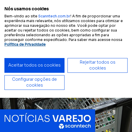
Configure sua
Tamanho
A
A
A
A
Contraste
experiência acessível:
do texto
Nós usamos cookies
Bem-vindo ao site
Scanntech.com.br
! A fim de proporcionar uma
experiência mais relevante, nós utilizamos cookies para otimizar e
aprimorar sua navegação no nosso site. Você pode optar por
aceitar ou rejeitar todos os cookies, bem como configurar sua
Início
Blog
Queda nos preços das proteínas impulsiona consumo em maio
preferência selecionando as opões apropriadas a fim para
prosseguir conforme especificado. Para saber mais acesse nossa
Política de Privacidade
Rejeitar todos os
Aceitar todos os cookies
cookies
Configurar opções de
cookies