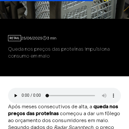
25/06/2025
3 min
RETAIL
Queda nos preços das proteínas impulsiona
consumo em maio
Após meses consecutivos de alta, a
queda nos
preços das proteínas
começou a dar um fôlego
ao orçamento dos consumidores em maio.
Segundo dados do
Radar Scanntech
, o preço