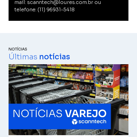
mail: scanntech@loures.com.br ou
telefone: (11) 96931-5418
NOTÍCIAS
Últimas
notícias