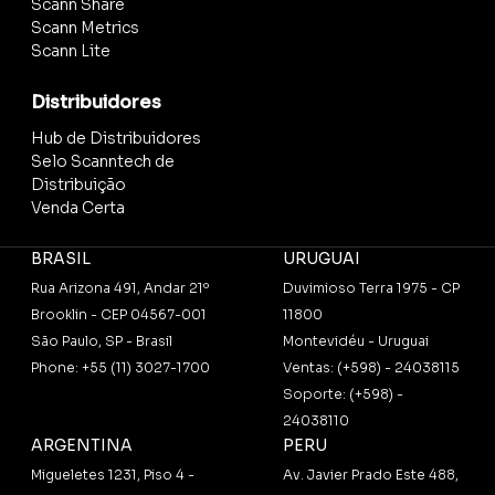
Scann Share
Scann Metrics
Scann Lite
Distribuidores
Hub de Distribuidores
Selo Scanntech de
Distribuição
Venda Certa
BRASIL
URUGUAI
Rua Arizona 491, Andar 21º
Duvimioso Terra 1975 - CP
Brooklin - CEP 04567-001
11800
São Paulo, SP - Brasil
Montevidéu - Uruguai
Phone: +55 (11) 3027-1700
Ventas: (+598) - 24038115
Soporte: (+598) -
24038110
ARGENTINA
PERU
Migueletes 1231, Piso 4 -
Av. Javier Prado Este 488,