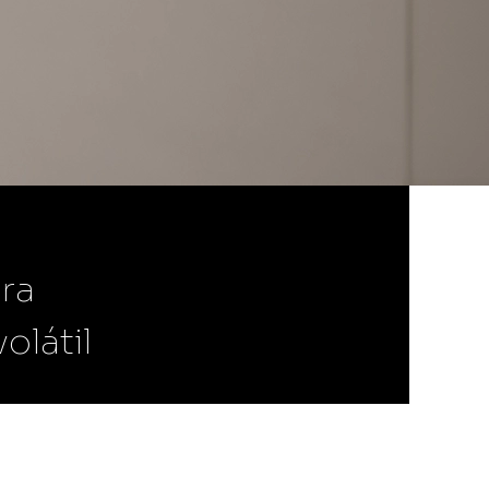
Scann Share
Compare sua marca entre os seus
principais concorrentes, com
informação precisa até o nível SKU,
filtrada por estado ou canal.
Scann Shopper
Otimize resultados e melhore a
experiência do shopper com dados
inteligentes
ra
látil