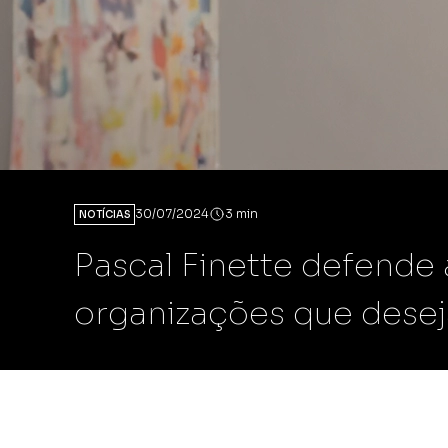
Scann E-co
Compare as ven
com a melhor 
mercado.
Scann&OP
Impulsione sua
rentabilidade
de estoques.
30/07/2024
3 min
NOTÍCIAS
Pascal Finette defende 
organizações que dese