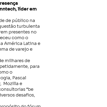
presença
nntech, líder em
de de público na
 questão turbulenta
erem presentes no
eleceu como o
da América Latina e
ema de varejo e
de milhares de
epetidamente, para
omo o
ogia, Pascal
 Mozilla e
consultorias “be
iversos desafios,
 propósito do fórum.