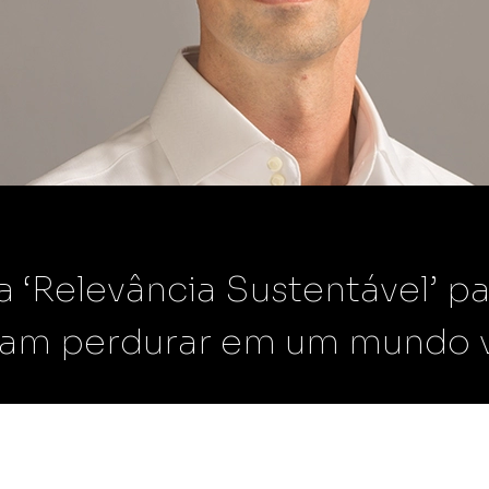
mmerce
Scann Market
das online e físicas
Toda confiabilidade e granularidade
ferramenta do
das nossas soluções.
Scann Metrics
s vendas e
Confira o impacto real de suas ações
 com uma melhor gestão
de marketing e execuções em loja nas
vendas do varejo físico.
a ‘Relevância Sustentável’ pa
jam perdurar em um mundo vo