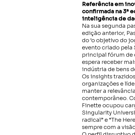
Referência em ino
confirmada na 3ª e
inteligência de da
Na sua segunda pas
edição anterior, Pa
do ‘o objetivo do j
evento criado pela
principal fórum de
espera receber mai
indústria de bens d
Os insights trazido
organizações e líd
manter a relevân
contemporâneo. Com
Finette ocupou car
Singularity Univers
radical” e “The Here
sempre com a visão
O perfil disruptivo