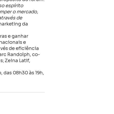
o espírito
omper o mercado,
através de
 marketing da
ras e ganhar
nacionais e
vés de eficiência
arc Randolph, co-
; Zeina Latif,
o, das 08h30 às 19h,