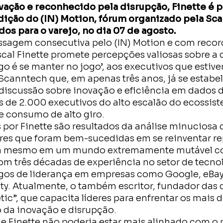
vação e reconhecido pela disrupção, Finette é 
dição do (IN) Motion, fórum organizado pela Sca
dos para o varejo, no dia 07 de agosto.
sagem consecutiva pelo (IN) Motion e com recor
scal Finette promete percepções valiosas sobre a
ogo é se manter no jogo’, aos executivos que estiv
 Scanntech que, em apenas três anos, já se estab
 discussão sobre inovação e eficiência em dados 
s de 2.000 executivos do alto escalão do ecossist
e consumo de alto giro.
s por Finette são resultados da análise minuciosa 
eres que foram bem-sucedidas em se reinventar r
cia mesmo em um mundo extremamente mutável c
 três décadas de experiência no setor de tecnol
gos de liderança em empresas como Google, eBay,
ity. Atualmente, o também escritor, fundador das 
tic”, que capacita líderes para enfrentar os mais d
 da inovação e disrupção.
 de Finette não poderia estar mais alinhado com o