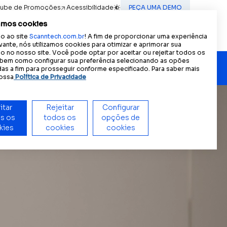
lube de Promoções
Acessibilidade
PEÇA UMA DEMO
A
A
A
ncia acessível:
Tamanho do texto
A
Contraste
amos cookies
Contato
(IN) MOTION
PT
o ao site
Scanntech.com.br
! A fim de proporcionar uma experiência
ES
vante, nós utilizamos cookies para otimizar e aprimorar sua
 no nosso site. Você pode optar por aceitar ou rejeitar todos os
EN
 bem como configurar sua preferência selecionando as opões
as a fim para prosseguir conforme especificado. Para saber mais
ossa
Política de Privacidade
or.
mpresas.
itar
Rejeitar
Configurar
s os
todos os
opções de
kies
Nossas lideranças
cookies
cookies
 Saiba mais.
Conheça o time que lidera a
revolução por dados da Scanntech.
Scann Scale
Visão única e granular das vendas de
itens de peso variável para ações
inteligentes e eficientes.