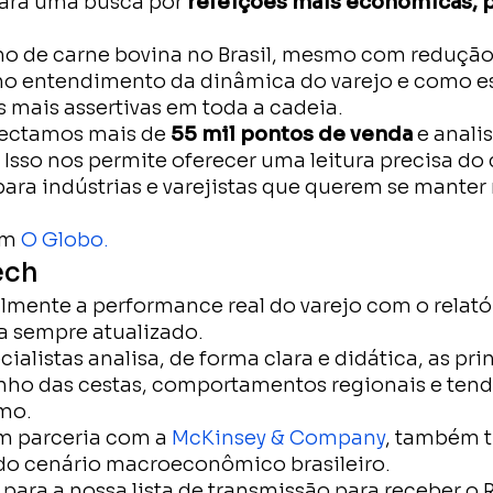
para uma busca por
refeições mais econômicas, p
 de carne bovina no Brasil, mesmo com redução 
 no entendimento da dinâmica do varejo e como 
 mais assertivas em toda a cadeia.
ectamos mais de
55 mil pontos de venda
e anal
. Isso nos permite oferecer uma leitura precisa 
ara indústrias e varejistas que querem se manter 
em
O Globo.
ech
ente a performance real do varejo com o relató
a sempre atualizado.
ialistas analisa, de forma clara e didática, as pri
ho das cestas, comportamentos regionais e ten
mo.
em parceria com a
McKinsey & Company
, também 
a do cenário macroeconômico brasileiro.
 para a nossa lista de transmissão para receber o