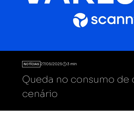
Scann E-co
Compare as ven
com a melhor 
mercado.
Scann&OP
Impulsione sua
rentabilidade
de estoques.
27/05/2025
3 min
NOTÍCIAS
Queda no consumo de ca
cenário