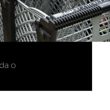
Scann Share
Compare sua marca entre os seus
principais concorrentes, com
informação precisa até o nível SKU,
filtrada por estado ou canal.
Scann Shopper
Otimize resultados e melhore a
experiência do shopper com dados
inteligentes
da o