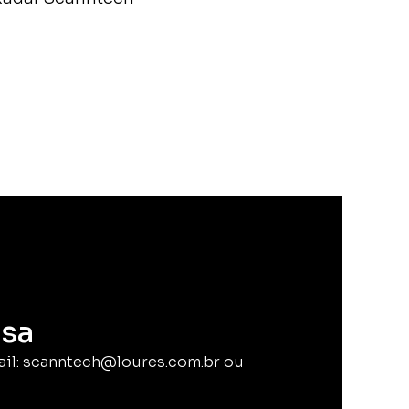
sa
ail: scanntech@loures.com.br ou