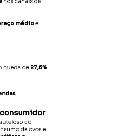
e
nos canais de
preço médio
e
m queda de
27,6%
vendas
.
 consumidor
auteloso do
onsumo de ovos e