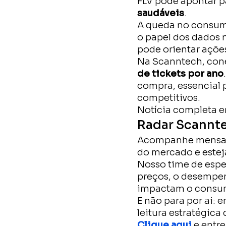
FLV pode apontar 
saudáveis
.
A queda no consumo
o papel dos dados
pode orientar ações
Na Scanntech, con
de tickets por ano
compra, essencial p
competitivos.
Notícia completa 
Radar Scannt
Acompanhe mensalm
do mercado e estej
Nosso time de espec
preços, o desempen
impactam o consu
E não para por ai: 
leitura estratégic
Clique aqui
e entre