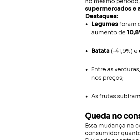
no mesmo período, 
supermercados e a
Destaques:
Legumes
foram o
aumento de
10,8
Batata
(-41,9%) e
Entre as verduras
nos preços;
As frutas subira
Queda no con
Essa mudança na ce
consumidor quanto