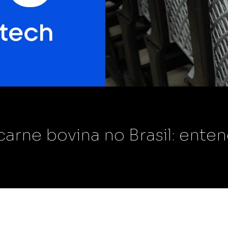
mmerce
Scann Market
das online e físicas
Toda confiabilidade e granularidade
ferramenta do
das nossas soluções.
Scann Metrics
s vendas e
Confira o impacto real de suas ações
 com uma melhor gestão
de marketing e execuções em loja nas
vendas do varejo físico.
rne bovina no Brasil: enten