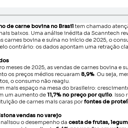
o de carne bovina no Brasil
tem chamado aten
mais baixos. Uma análise inédita da Scanntech rev
s carnes bovina e suína no início de 2025, o con
lo contrário: os dados apontam uma retração cla
dos
ro meses de 2025, as vendas de carnes bovina e s
nto os preços médios recuaram
8,9%
. Ou seja, m
tos, o consumo não reagiu.
m mais espaço na mesa do brasileiro: crescimen
om um aumento de
11,7% no preço por quilo
. Isso
ituição de carnes mais caras por
fontes de prote
siona vendas no varejo
analisou o desempenho da
cesta de frutas, legum