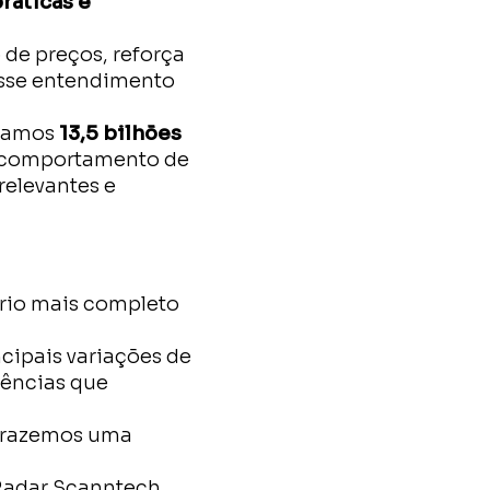
ráticas e
de preços, reforça
esse entendimento
isamos
13,5 bilhões
do comportamento de
relevantes e
rio mais completo
ncipais variações de
dências que
trazemos uma
 Radar Scanntech