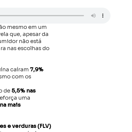
ção mesmo em um
ela que, apesar da
sumidor não está
ra nas escolhas do
uína caíram
7,9%
esmo com os
to de
5,5% nas
 reforça uma
ína mais
es e verduras (FLV)