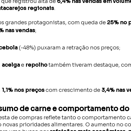
que registrou alta de
6,4% nas vendas em volum
tacarejos regionais
.
s grandes protagonistas, com queda de
25% no 
% nas vendas
;
cebola
(-48%) puxaram a retração nos preços;
,
acelga
e
repolho
também tiveram destaque, co
m
1,1% nos preços
com crescimento de
3,4% nas 
sumo de carne e comportamento do
sta de compras reflete tanto o comportamento c
 novas prioridades alimentares. O aumento no c