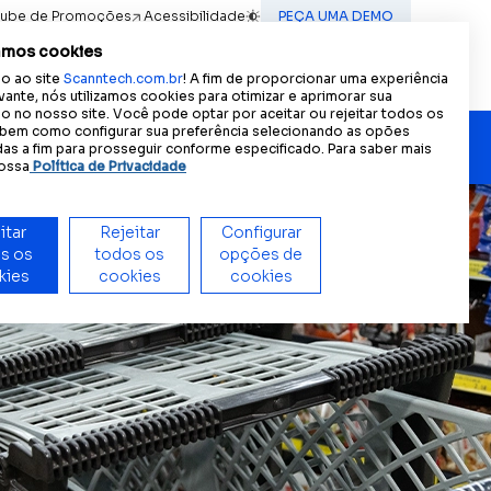
lube de Promoções
Acessibilidade
PEÇA UMA DEMO
A
A
A
ncia acessível:
Tamanho do texto
A
Contraste
amos cookies
Contato
(IN) MOTION
PT
o ao site
Scanntech.com.br
! A fim de proporcionar uma experiência
ES
vante, nós utilizamos cookies para otimizar e aprimorar sua
 no nosso site. Você pode optar por aceitar ou rejeitar todos os
EN
 bem como configurar sua preferência selecionando as opões
as a fim para prosseguir conforme especificado. Para saber mais
ossa
Política de Privacidade
or.
mpresas.
itar
Rejeitar
Configurar
s os
todos os
opções de
kies
Nossas lideranças
cookies
cookies
 Saiba mais.
Conheça o time que lidera a
revolução por dados da Scanntech.
Scann Scale
Visão única e granular das vendas de
itens de peso variável para ações
inteligentes e eficientes.