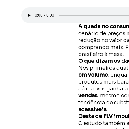
A queda no consum
cenário de preços 
redução no valor da
comprando mais. Pe
brasileiro à mesa.
O que dizem os da
Nos primeiros quat
em volume
, enqua
produtos mais bara
Já os ovos ganhara
vendas
, mesmo c
tendência de subst
acessíveis
.
Cesta de FLV impul
O estudo também 