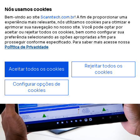
Configure sua
Tamanho
A
A
A
A
Contraste
experiência acessível:
do texto
Nós usamos cookies
Bem-vindo ao site
Scanntech.com.br
! A fim de proporcionar uma
experiência mais relevante, nós utilizamos cookies para otimizar e
aprimorar sua navegação no nosso site. Você pode optar por
aceitar ou rejeitar todos os cookies, bem como configurar sua
Início
Blog
Go to Market: Scanntech investe na revolução de dados e digitalização do canal indireto responsável por 52% das vendas para o varejo alimentar
preferência selecionando as opões apropriadas a fim para
prosseguir conforme especificado. Para saber mais acesse nossa
Política de Privacidade
Rejeitar todos os
Aceitar todos os cookies
cookies
Configurar opções de
cookies