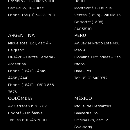
Brooklin - CEP 04567-001
11800
São Paulo, SP - Brasil
Montevidéu - Uruguai
Phone: +55 (11) 3027-1700
Ventas: (+598) - 24038115
Soporte: (+598) -
24038110
ARGENTINA
PERU
Migueletes 1231, Piso 4 -
Av. Javier Prado Este 488,
Belgrano
Piso 9
CP 1426 - Capital Federal -
Comunal Orquídeas - San
Argentina
Isidro
Phone: (+5411) - 4849
Lima - Peru
4436 / 4441
Tel: +51 01 6429717
Phone: (+5411) - 0810 888
7676
COLÔMBIA
MÉXICO
Av Carrera 7 n. 71 - 52
Miguel de Cervantes
Bogotá - Colômbia
Saavedra 169
Tel: +57 601 746 7000
Oficina 128, Piso 12
(WeWork)