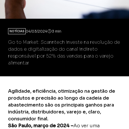
04/03/2024
3 min
NOTÍCIAS
Go to Market: Scanntech investe na revolução de
dados e digitalização do canal indireto
responsável por 52% das vendas para o varejo
alimentar
Agilidade, eficiência, otimização na gestão de
produtos e precisão ao longo da cadeia de
abastecimento são os principais ganhos para
indústria, distribuidores, varejo e, claro,
consumidor final.
São Paulo, março de 2024 –
Ao ver uma