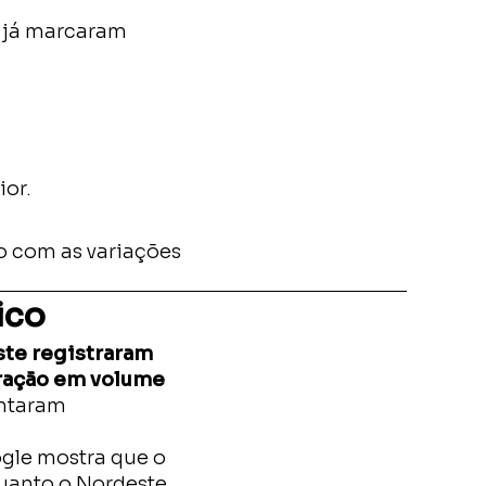
5 já marcaram
ior.
o com as variações
ico
ste registraram
tração em volume
entaram
ogle mostra que o
quanto o Nordeste