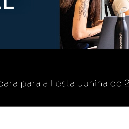
mmerce
Scann Market
das online e físicas
Toda confiabilidade e granularidade
ferramenta do
das nossas soluções.
Scann Metrics
s vendas e
Confira o impacto real de suas ações
 com uma melhor gestão
de marketing e execuções em loja nas
vendas do varejo físico.
para para a Festa Junina de 