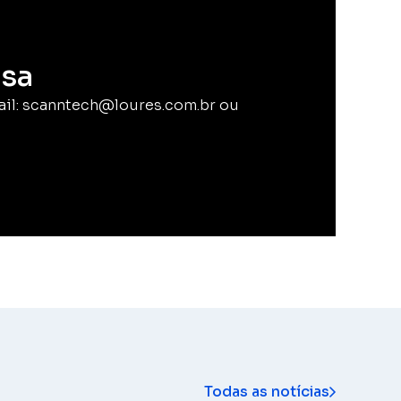
sa
ail: scanntech@loures.com.br ou
Todas as notícias