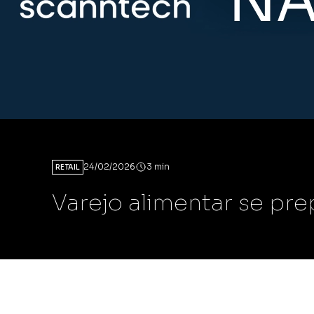
Scann E-co
Compare as ven
com a melhor 
mercado.
Scann&OP
Impulsione sua
rentabilidade
de estoques.
24/02/2026
3 min
RETAIL
Varejo alimentar se pre