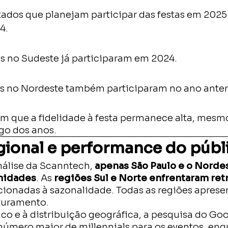
tados que planejam participar das festas em 202
4.
s no Sudeste já participaram em 2024.
s no Nordeste também participaram no ano anter
m que a fidelidade à festa permanece alta, mesm
go dos anos.
gional e performance do públ
nálise da Scanntech,
apenas São Paulo e o Norde
nidades
. As
regiões Sul e Norte enfrentaram re
acionadas à sazonalidade. Todas as regiões apres
turamento.
co e à distribuição geográfica, a pesquisa do Go
número maior de millennials para os eventos, en