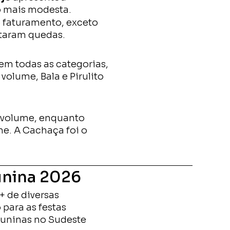
o mais modesta.
o faturamento, exceto
taram quedas.
em todas as categorias,
volume, Bala e Pirulito
 volume, enquanto
e. A Cachaça foi o
Junina 2026
+ de diversas
para as festas
 juninas no Sudeste