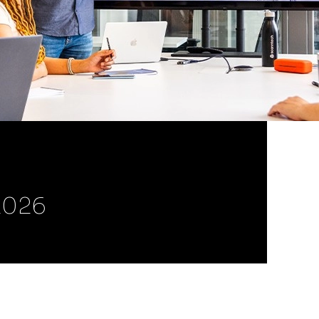
Scann Share
Compare sua marca entre os seus
principais concorrentes, com
informação precisa até o nível SKU,
filtrada por estado ou canal.
Scann Shopper
Otimize resultados e melhore a
experiência do shopper com dados
inteligentes
2026