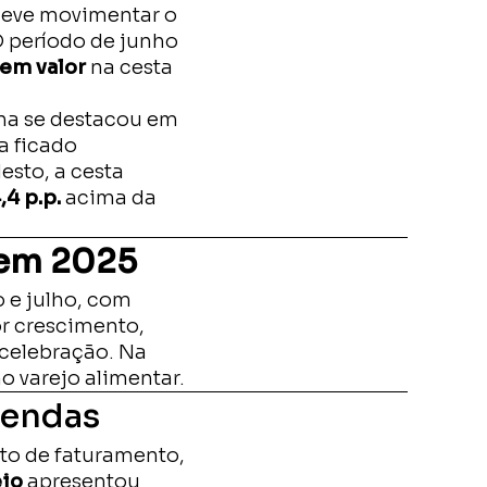
deve movimentar o
 período de junho
em valor
na cesta
ina se destacou em
a ficado
esto, a cesta
,4 p.p.
acima da
 em 2025
 e julho, com
or crescimento,
 celebração. Na
o varejo alimentar.
vendas
to de faturamento,
ejo
apresentou