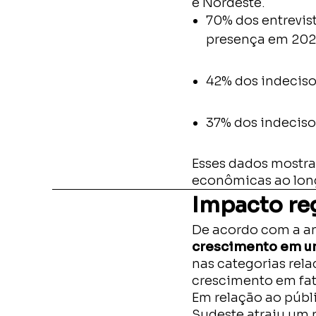
e Nordeste.
70% dos entrevis
presença em 202
42% dos indeciso
37% dos indeciso
Esses dados mostra
econômicas ao lon
Impacto re
De acordo com a a
crescimento em u
nas categorias rel
crescimento em fa
Em relação ao públi
Sudeste atraiu um 