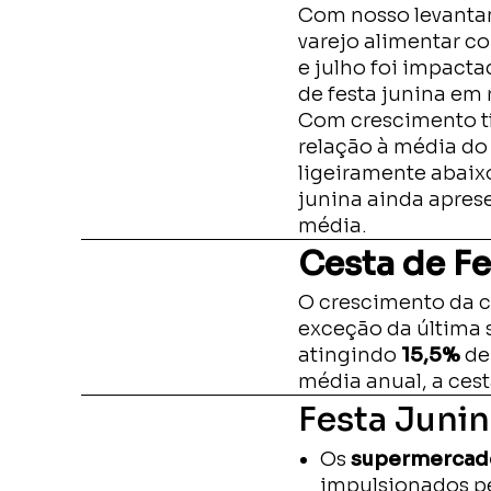
Com nosso levanta
varejo alimentar 
e julho foi impact
de festa junina em 
Com crescimento tí
relação à média d
ligeiramente abaix
junina ainda apre
média.
Cesta de F
O crescimento da c
exceção da última 
atingindo
15,5%
de
média anual, a ces
Festa Junin
Os
supermercad
impulsionados p