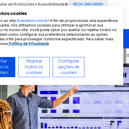
lube de Promoções
Acessibilidade
PEÇA UMA DEMO
A
A
A
ncia acessível:
Tamanho do texto
A
Contraste
amos cookies
Contato
(IN) MOTION
PT
o ao site
Scanntech.com.br
! A fim de proporcionar uma experiência
ES
vante, nós utilizamos cookies para otimizar e aprimorar sua
 no nosso site. Você pode optar por aceitar ou rejeitar todos os
EN
 bem como configurar sua preferência selecionando as opões
as a fim para prosseguir conforme especificado. Para saber mais
ossa
Política de Privacidade
or.
mpresas.
itar
Rejeitar
Configurar
s os
todos os
opções de
kies
Nossas lideranças
cookies
cookies
 Saiba mais.
Conheça o time que lidera a
revolução por dados da Scanntech.
Scann Scale
Visão única e granular das vendas de
itens de peso variável para ações
inteligentes e eficientes.