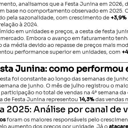
mento, analisamos que a Festa Junina em 2026, 
com base no comportamento observado em 2025. O
ado pela sazonalidade, com crescimento de
+3,9% 
relação à 2024.
mido em unidades e preços, a cesta de festa jun
o mercado. Embora o avanço em faturamento tenh
o da média devido ao repasse de preços mais mod
sentou performance superior em unidades, com
+4
esta Junina: como performou
esta foi constante ao longo das semanas de junho
semana de junho. O mês de julho registrou o mai
 participação no total de vendas na 4ª semana da
ta de Festa Junina representou
14,3%
das vendas n
a 2025: Análise por canal de 
os
foram os maiores responsáveis pelo crescimen
elo aumento dos preços por unidade. Já o
atacar