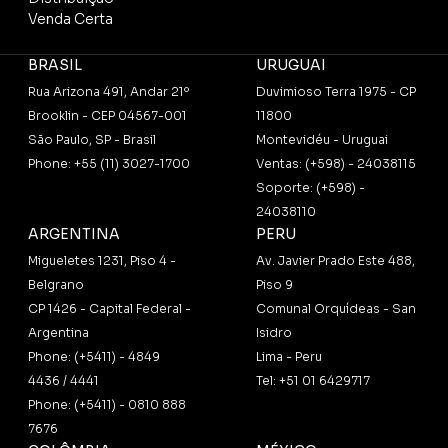
Venda Certa
BRASIL
URUGUAI
Rua Arizona 491, Andar 21º
Duvimioso Terra 1975 - CP
Brooklin - CEP 04567-001
11800
São Paulo, SP - Brasil
Montevidéu - Uruguai
Phone: +55 (11) 3027-1700
Ventas: (+598) - 24038115
Soporte: (+598) -
24038110
ARGENTINA
PERU
Migueletes 1231, Piso 4 -
Av. Javier Prado Este 488,
Belgrano
Piso 9
CP 1426 - Capital Federal -
Comunal Orquídeas - San
Argentina
Isidro
Phone: (+5411) - 4849
Lima - Peru
4436 / 4441
Tel: +51 01 6429717
Phone: (+5411) - 0810 888
7676