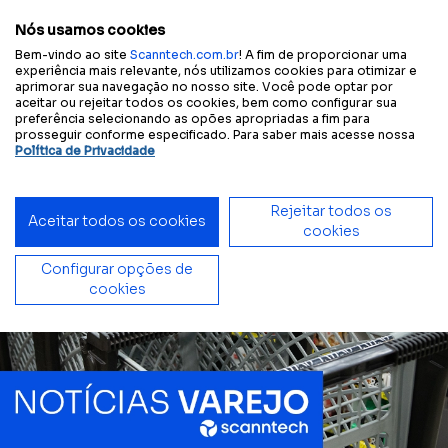
Configure sua
Tamanho
A
A
A
A
Contraste
experiência acessível:
do texto
Nós usamos cookies
Bem-vindo ao site
Scanntech.com.br
! A fim de proporcionar uma
experiência mais relevante, nós utilizamos cookies para otimizar e
aprimorar sua navegação no nosso site. Você pode optar por
aceitar ou rejeitar todos os cookies, bem como configurar sua
Início
Blog
E-book Promo Shopper: estratégias para engajar e impulsionar vendas
preferência selecionando as opões apropriadas a fim para
prosseguir conforme especificado. Para saber mais acesse nossa
Política de Privacidade
Rejeitar todos os
Aceitar todos os cookies
cookies
Configurar opções de
cookies