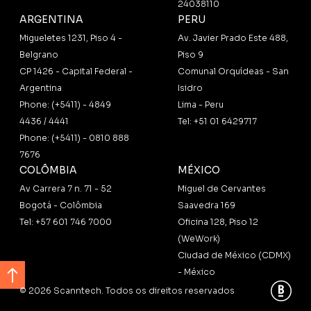
24038110
ARGENTINA
PERU
Migueletes 1231, Piso 4 -
Av. Javier Prado Este 488,
Belgrano
Piso 9
CP 1426 - Capital Federal -
Comunal Orquídeas - San
Argentina
Isidro
Phone: (+5411) - 4849
Lima - Peru
4436 / 4441
Tel: +51 01 6429717
Phone: (+5411) - 0810 888
7676
COLÔMBIA
MÉXICO
Av Carrera 7 n. 71 - 52
Miguel de Cervantes
Bogotá - Colômbia
Saavedra 169
Tel: +57 601 746 7000
Oficina 128, Piso 12
(WeWork)
Ciudad de México (CDMX)
- México
© 2026 Scanntech. Todos os direitos reservados