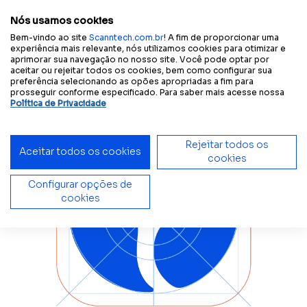
Configure sua
Tamanho
A
A
A
A
Contraste
experiência acessível:
do texto
Nós usamos cookies
Bem-vindo ao site
Scanntech.com.br
! A fim de proporcionar uma
experiência mais relevante, nós utilizamos cookies para otimizar e
aprimorar sua navegação no nosso site. Você pode optar por
Início
BC
aceitar ou rejeitar todos os cookies, bem como configurar sua
preferência selecionando as opões apropriadas a fim para
prosseguir conforme especificado. Para saber mais acesse nossa
Política de Privacidade
Rejeitar todos os
Aceitar todos os cookies
cookies
Configurar opções de
cookies