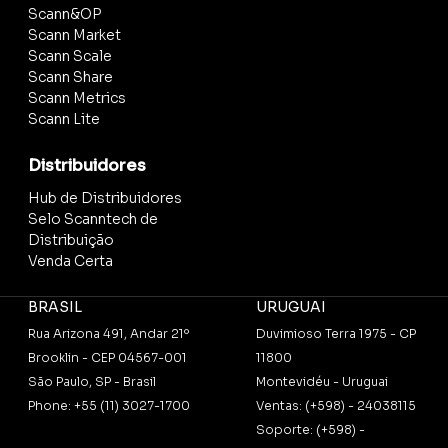
Scann&OP
Scann Market
Scann Scale
Scann Share
Scann Metrics
Scann Lite
Distribuidores
Hub de Distribuidores
Selo Scanntech de
Distribuição
Venda Certa
BRASIL
URUGUAI
Rua Arizona 491, Andar 21º
Duvimioso Terra 1975 - CP
Brooklin - CEP 04567-001
11800
São Paulo, SP - Brasil
Montevidéu - Uruguai
Phone: +55 (11) 3027-1700
Ventas: (+598) - 24038115
Soporte: (+598) -