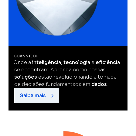
SCANNTECH
Onde a
inteligência
,
tecnologia
e
eficiência
se encontram. Aprenda como nossas
soluções
estão revolucionando a tomada
de decisões fundamentada em
dados
.
Saiba mais