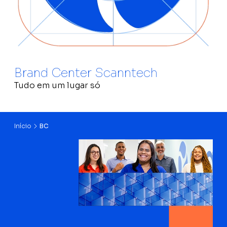
Brand Center Scanntech
Tudo em um lugar só
Início
BC